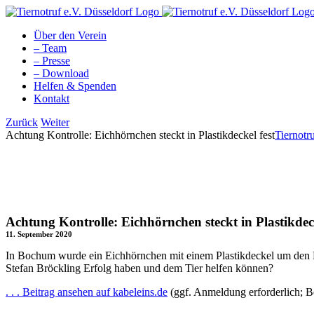
Zum
Inhalt
Über den Verein
springen
– Team
– Presse
– Download
Helfen & Spenden
Kontakt
Facebook
YouTube
Instagram
Tiktok
Zurück
Weiter
Achtung Kontrolle: Eichhörnchen steckt in Plastikdeckel fest
Tiernotru
Achtung Kontrolle: Eichhörnchen steckt in Plastikdeck
11. September 2020
In Bochum wurde ein Eichhörnchen mit einem Plastikdeckel um den Ha
Stefan Bröckling Erfolg haben und dem Tier helfen können?
. . . Beitrag ansehen auf kabeleins.de
(ggf. Anmeldung erforderlich; Be