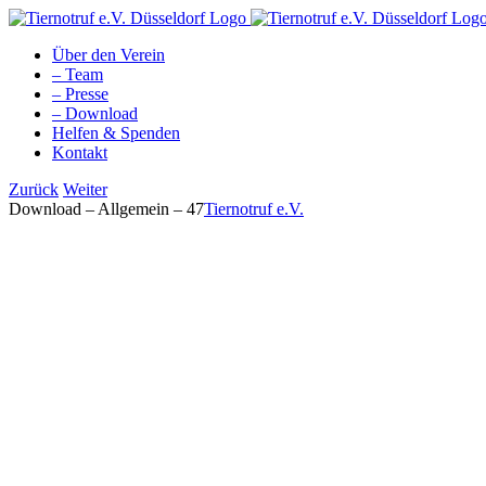
Zum
Inhalt
Über den Verein
springen
– Team
– Presse
– Download
Helfen & Spenden
Kontakt
Facebook
YouTube
Instagram
Tiktok
Zurück
Weiter
Download – Allgemein – 47
Tiernotruf e.V.