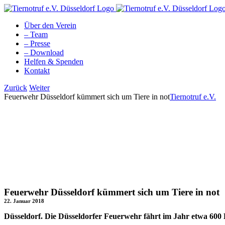
Zum
Inhalt
Über den Verein
springen
– Team
– Presse
– Download
Helfen & Spenden
Kontakt
Facebook
YouTube
Instagram
Tiktok
Zurück
Weiter
Feuerwehr Düsseldorf kümmert sich um Tiere in not
Tiernotruf e.V.
Feuerwehr Düsseldorf kümmert sich um Tiere in not
22. Januar 2018
Düsseldorf.
Die Düsseldorfer Feuerwehr fährt im Jahr etwa 600 E