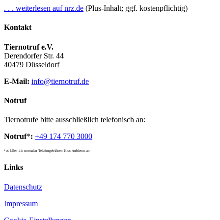
. . . weiterlesen auf nrz.de
(Plus-Inhalt; ggf. kostenpflichtig)
Kontakt
Tiernotruf e.V.
Derendorfer Str. 44
40479 Düsseldorf
E-Mail:
info@tiernotruf.de
Notruf
Tiernotrufe bitte ausschließlich telefonisch an:
Notruf
*
:
+49 174 770 3000
*es fallen die normalen Telefongebühren Ihres Anbieters an
Links
Datenschutz
Impressum