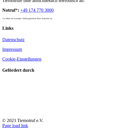
Tiernotrufe bitte ausschließlich telefonisch an:
Notruf
*
:
+49 174 770 3000
*es fallen die normalen Telefongebühren Ihres Anbieters an
Links
Datenschutz
Impressum
Cookie-Einstellungen
Gefördert durch
© 2023 Tiernotruf e.V.
Page load link