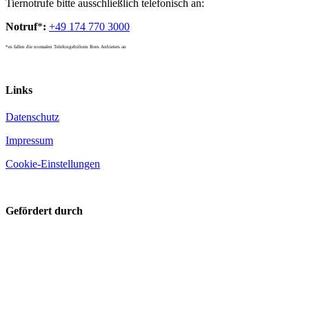
Tiernotrufe bitte ausschließlich telefonisch an:
Notruf
*
:
+49 174 770 3000
*es fallen die normalen Telefongebühren Ihres Anbieters an
Links
Datenschutz
Impressum
Cookie-Einstellungen
Gefördert durch