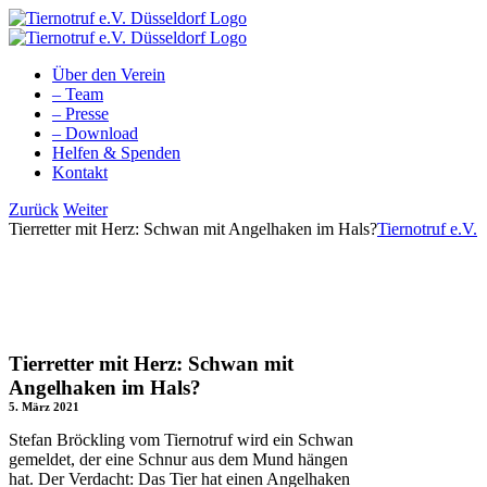
Zum
Inhalt
springen
Über den Verein
– Team
– Presse
– Download
Helfen & Spenden
Kontakt
Facebook
YouTube
Instagram
Tiktok
Zurück
Weiter
Tierretter mit Herz: Schwan mit Angelhaken im Hals?
Tiernotruf e.V.
Tierretter mit Herz: Schwan mit
Angelhaken im Hals?
5. März 2021
Stefan Bröckling vom Tiernotruf wird ein Schwan
gemeldet, der eine Schnur aus dem Mund hängen
hat. Der Verdacht: Das Tier hat einen Angelhaken