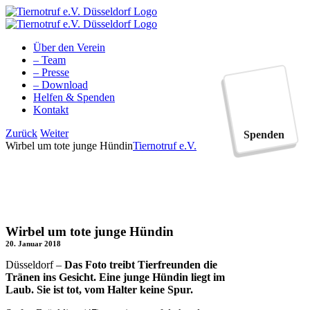
Zum
Inhalt
springen
Über den Verein
– Team
– Presse
– Download
Helfen & Spenden
Kontakt
Facebook
YouTube
Instagram
Tiktok
Zurück
Weiter
Spenden
Wirbel um tote junge Hündin
Tiernotruf e.V.
Wirbel um tote junge Hündin
20. Januar 2018
Düsseldorf –
Das Foto treibt Tierfreunden die
Tränen ins Gesicht. Eine junge Hündin liegt im
Laub. Sie ist tot, vom Halter keine Spur.