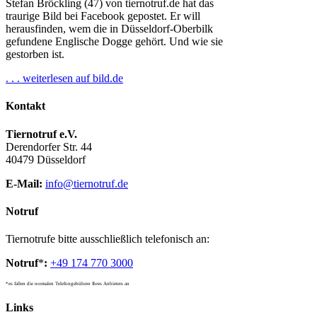
Stefan Bröckling (47) von tiernotruf.de hat das
traurige Bild bei Facebook gepostet. Er will
herausfinden, wem die in Düsseldorf-Oberbilk
gefundene Englische Dogge gehört. Und wie sie
gestorben ist.
. . . weiterlesen auf bild.de
Kontakt
Tiernotruf e.V.
Derendorfer Str. 44
40479 Düsseldorf
E-Mail:
info@tiernotruf.de
Notruf
Tiernotrufe bitte ausschließlich telefonisch an:
Notruf
*
:
+49 174 770 3000
*es fallen die normalen Telefongebühren Ihres Anbieters an
Links