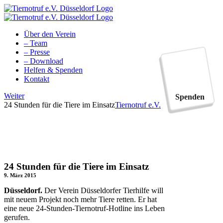
Zum
Inhalt
springen
Über den Verein
– Team
– Presse
– Download
Helfen & Spenden
Kontakt
Facebook
YouTube
Instagram
Tiktok
Weiter
Spenden
24 Stunden für die Tiere im Einsatz
Tiernotruf e.V.
24 Stunden für die Tiere im Einsatz
9. März 2015
Düsseldorf.
Der Verein Düsseldorfer Tierhilfe will
mit neuem Projekt noch mehr Tiere retten. Er hat
eine neue 24-Stunden-Tiernotruf-Hotline ins Leben
gerufen.