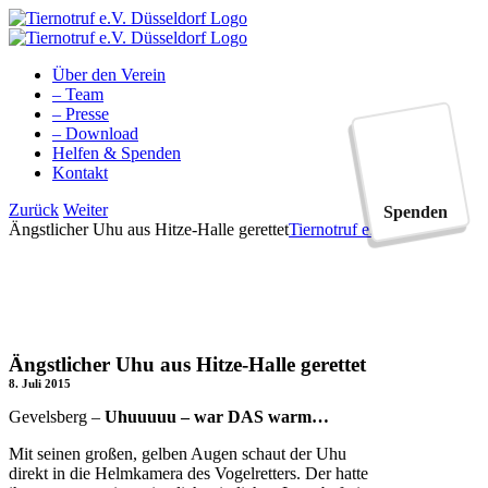
Zum
Inhalt
springen
Über den Verein
– Team
– Presse
– Download
Helfen & Spenden
Kontakt
Facebook
YouTube
Instagram
Tiktok
Zurück
Weiter
Spenden
Ängstlicher Uhu aus Hitze-Halle gerettet
Tiernotruf e.V.
Ängstlicher Uhu aus Hitze-Halle gerettet
8. Juli 2015
Gevelsberg –
Uhuuuuu – war DAS warm…
Mit seinen großen, gelben Augen schaut der Uhu
direkt in die Helmkamera des Vogelretters. Der hatte