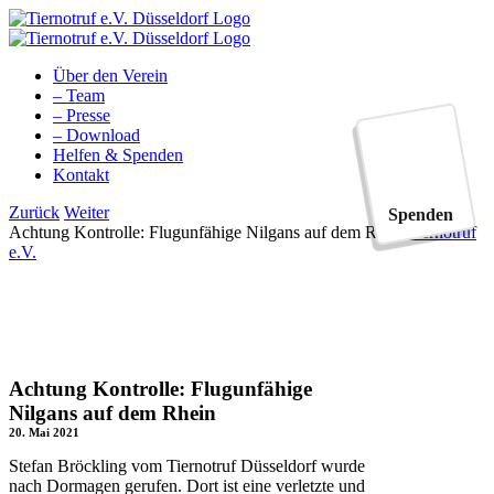
Zum
Inhalt
springen
Über den Verein
– Team
– Presse
– Download
Helfen & Spenden
Kontakt
Facebook
YouTube
Instagram
Tiktok
Zurück
Weiter
Spenden
Achtung Kontrolle: Flugunfähige Nilgans auf dem Rhein
Tiernotruf
e.V.
Achtung Kontrolle: Flugunfähige
Nilgans auf dem Rhein
20. Mai 2021
Stefan Bröckling vom Tiernotruf Düsseldorf wurde
nach Dormagen gerufen. Dort ist eine verletzte und