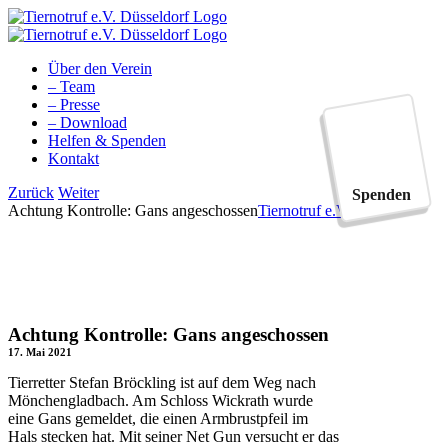
Zum
Inhalt
springen
Über den Verein
– Team
– Presse
– Download
Helfen & Spenden
Kontakt
Facebook
YouTube
Instagram
Tiktok
Zurück
Weiter
Spenden
Achtung Kontrolle: Gans angeschossen
Tiernotruf e.V.
Achtung Kontrolle: Gans angeschossen
17. Mai 2021
Tierretter Stefan Bröckling ist auf dem Weg nach
Mönchengladbach. Am Schloss Wickrath wurde
eine Gans gemeldet, die einen Armbrustpfeil im
Hals stecken hat. Mit seiner Net Gun versucht er das