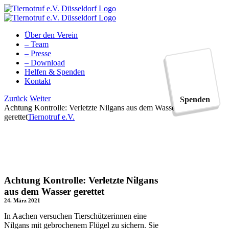
Zum
Inhalt
springen
Über den Verein
– Team
– Presse
– Download
Helfen & Spenden
Kontakt
Facebook
YouTube
Instagram
Tiktok
Zurück
Weiter
Spenden
Achtung Kontrolle: Verletzte Nilgans aus dem Wasser
gerettet
Tiernotruf e.V.
Achtung Kontrolle: Verletzte Nilgans
aus dem Wasser gerettet
24. März 2021
In Aachen versuchen Tierschützerinnen eine
Nilgans mit gebrochenem Flügel zu sichern. Sie