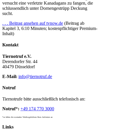
versucht eine verletzte Kanadagans zu fangen, die
schlussendlich unter Dornengestrüpp Deckung
sucht.
. . . Beitrag ansehen auf tvnow.de
(Beitrag ab
Kapitel 3, 6:10 Minuten; kostenpflichtiger Premium-
Inhalt)
Kontakt
Tiernotruf e.V.
Derendorfer Str. 44
40479 Düsseldorf
E-Mail:
info@tiernotruf.de
Notruf
Tiernotrufe bitte ausschließlich telefonisch an:
Notruf
*
:
+49 174 770 3000
*es fallen die normalen Telefongebühren Ihres Anbieters an
Links