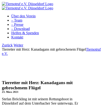
Zum
Inhalt
springen
Über den Verein
– Team
– Presse
– Download
Helfen & Spenden
Kontakt
Facebook
YouTube
Instagram
Tiktok
Zurück
Weiter
Tierretter mit Herz: Kanadagans mit gebrochenem Flügel
Tiernotruf
e.V.
Tierretter mit Herz: Kanadagans mit
gebrochenem Flügel
23. März 2021
Stefan Bröckling ist mit seinem Rettungsboot in
Düsseldorf auf dem Unterbacher See unterwegs. Er