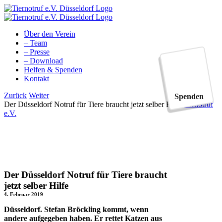
Zum
Inhalt
springen
Über den Verein
– Team
– Presse
– Download
Helfen & Spenden
Kontakt
Facebook
YouTube
Instagram
Tiktok
Zurück
Weiter
Spenden
Der Düsseldorf Notruf für Tiere braucht jetzt selber Hilfe
Tiernotruf
e.V.
Der Düsseldorf Notruf für Tiere braucht
jetzt selber Hilfe
4. Februar 2019
Düsseldorf. Stefan Bröckling kommt, wenn
andere aufgegeben haben. Er rettet Katzen aus