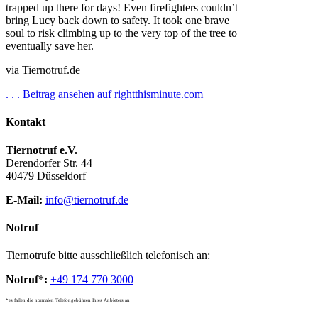
trapped up there for days! Even firefighters couldn’t
bring Lucy back down to safety. It took one brave
soul to risk climbing up to the very top of the tree to
eventually save her.
via Tiernotruf.de
. . . Beitrag ansehen auf rightthisminute.com
Kontakt
Tiernotruf e.V.
Derendorfer Str. 44
40479 Düsseldorf
E-Mail:
info@tiernotruf.de
Notruf
Tiernotrufe bitte ausschließlich telefonisch an:
Notruf
*
:
+49 174 770 3000
*es fallen die normalen Telefongebühren Ihres Anbieters an