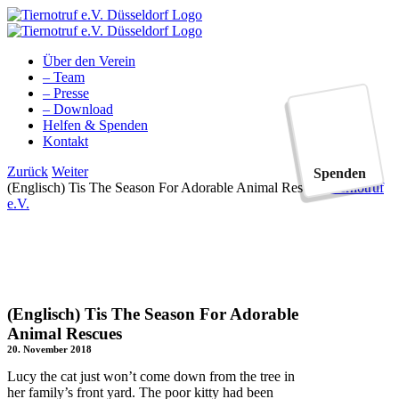
Zum
Inhalt
springen
Über den Verein
– Team
– Presse
– Download
Helfen & Spenden
Kontakt
Facebook
YouTube
Instagram
Tiktok
Zurück
Weiter
Spenden
(Englisch) Tis The Season For Adorable Animal Rescues
Tiernotruf
e.V.
(Englisch) Tis The Season For Adorable
Animal Rescues
20. November 2018
Lucy the cat just won’t come down from the tree in
her family’s front yard. The poor kitty had been