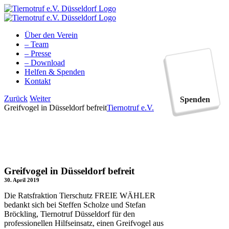
Zum
Inhalt
springen
Über den Verein
– Team
– Presse
– Download
Helfen & Spenden
Kontakt
Facebook
YouTube
Instagram
Tiktok
Zurück
Weiter
Spenden
Greifvogel in Düsseldorf befreit
Tiernotruf e.V.
Greifvogel in Düsseldorf befreit
30. April 2019
Die Ratsfraktion Tierschutz FREIE WÄHLER
bedankt sich bei Steffen Scholze und Stefan
Bröckling, Tiernotruf Düsseldorf für den
professionellen Hilfseinsatz, einen Greifvogel aus